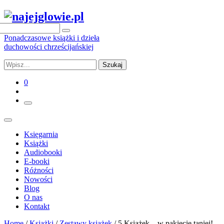
Ponadczasowe książki i dzieła
duchowości chrześcijańskiej
Szukaj
0
Księgarnia
Książki
Audiobooki
E-booki
Różności
Nowości
Blog
O nas
Kontakt
Home
/
Książki
/
Zestawy książek
/ 5 Książek – w pakiecie taniej!