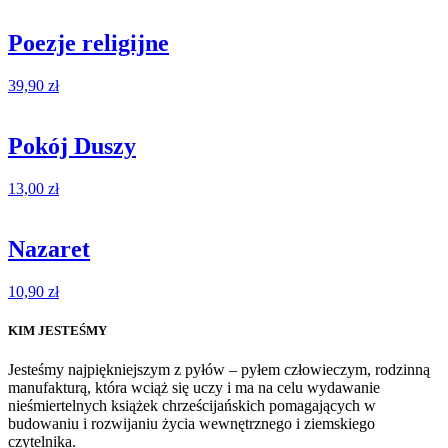
Poezje religijne
39,90
zł
Pokój Duszy
13,00
zł
Nazaret
10,90
zł
KIM JESTEŚMY
Jesteśmy najpiękniejszym z pyłów – pyłem człowieczym, rodzinną
manufakturą, która wciąż się uczy i ma na celu wydawanie
nieśmiertelnych książek chrześcijańskich pomagających w
budowaniu i rozwijaniu życia wewnętrznego i ziemskiego
czytelnika.