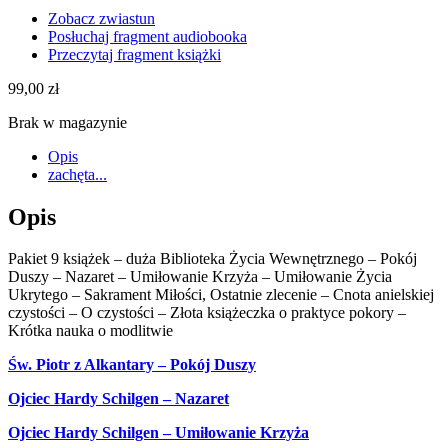
Zobacz zwiastun
Posłuchaj fragment audiobooka
Przeczytaj fragment książki
99,00
zł
Brak w magazynie
Opis
zachęta...
Opis
Pakiet 9 książek – duża Biblioteka Życia Wewnętrznego – Pokój
Duszy – Nazaret – Umiłowanie Krzyża – Umiłowanie Życia
Ukrytego – Sakrament Miłości, Ostatnie zlecenie – Cnota anielskiej
czystości – O czystości – Złota książeczka o praktyce pokory –
Krótka nauka o modlitwie
Św. Piotr z Alkantary – Pokój Duszy
Ojciec Hardy Schilgen – Nazaret
Ojciec Hardy Schilgen – Umiłowanie Krzyża