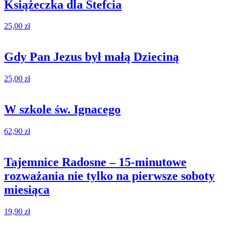
Książeczka dla Stefcia
25,00
zł
Gdy Pan Jezus był małą Dzieciną
25,00
zł
W szkole św. Ignacego
62,90
zł
Tajemnice Radosne – 15-minutowe
rozważania nie tylko na pierwsze soboty
miesiąca
19,90
zł