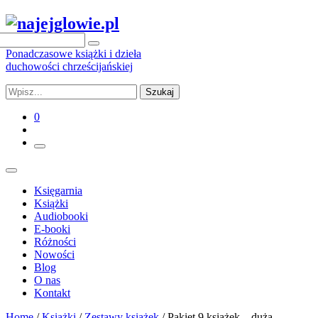
Ponadczasowe książki i dzieła
duchowości chrześcijańskiej
Szukaj
0
Księgarnia
Książki
Audiobooki
E-booki
Różności
Nowości
Blog
O nas
Kontakt
Home
/
Książki
/
Zestawy książek
/ Pakiet 9 książek – duża