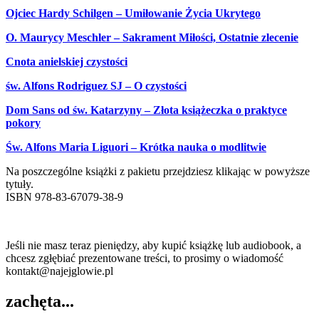
Ojciec Hardy Schilgen – Umiłowanie Życia Ukrytego
O. Maurycy Meschler – Sakrament Miłości, Ostatnie zlecenie
Cnota anielskiej czystości
św. Alfons Rodriguez SJ – O czystości
Dom Sans od św. Katarzyny – Złota książeczka o praktyce
pokory
Św. Alfons Maria Liguori – Krótka nauka o modlitwie
Na poszczególne książki z pakietu przejdziesz klikając w powyższe
tytuły.
ISBN 978-83-67079-
38
-9
Jeśli nie masz teraz pieniędzy, aby kupić książkę lub audiobook, a
chcesz zgłębiać prezentowane treści, to prosimy o wiadomość
kontakt@najejglowie.pl
zachęta...