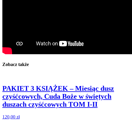
Zobacz także
PAKIET 3 KSIĄŻEK – Miesiąc dusz
czyśćcowych, Cuda Boże w świętych
duszach czyśćcowych TOM I-II
120,00
zł