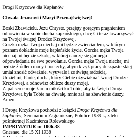
Drogi Krzyżowe dla Kapłanów
Chwała Jezusowi i Maryi Przenajświętszej!
Boski Zbawicielu, Jezu Chryste, przejęty gorącym pragnieniem
odnowienia w sobie ducha kapłańskiego, chcę Ci teraz towarzyszyć
na Twojej świętej Drodze Krzyżowej.
Gorzka męka Twoja niechaj mi będzie zwierciadłem, w którym
poznam dokładnie moje kapłańskie życie. Gorzka męka Twoja
niechaj mi będzie szkołą, w której nauczę się godnego
odpowiadania na swe powołanie. Gorzka męka Twoja niechaj mi
będzie źródłem mocy i pociechy, abym krzyż pracy duszpasterskiej
umiał znosić odważnie, wytrwale i ze świętą radością.
Udziel mi, Panie, ducha, który Ciebie ożywiał na Twojej Drodze
Krzyżowej, a odnowisz oblicze duszy mojej.
Zapal serce moje żarem miłości ku Tobie, aby ta święta Droga
Krzyżowa była Tobie na chwałę, mnie zaś na zbawienie duszy.
Amen.
I Droga Krzyżowa pochodzi z książki
Droga Krzyżowa dla
kapłanów
, Seminarium Zagraniczne, Potulice 1939 r., z teki
pośmiertnej Kazimierza Rolewskiego
IMPRIMATUR nr 1006-38
Gnesnae, die 15 XI 1938