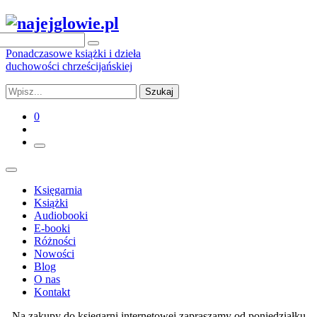
Ponadczasowe książki i dzieła
duchowości chrześcijańskiej
Szukaj
0
Księgarnia
Książki
Audiobooki
E-booki
Różności
Nowości
Blog
O nas
Kontakt
Na zakupy do księgarni internetowej zapraszamy od poniedziałku