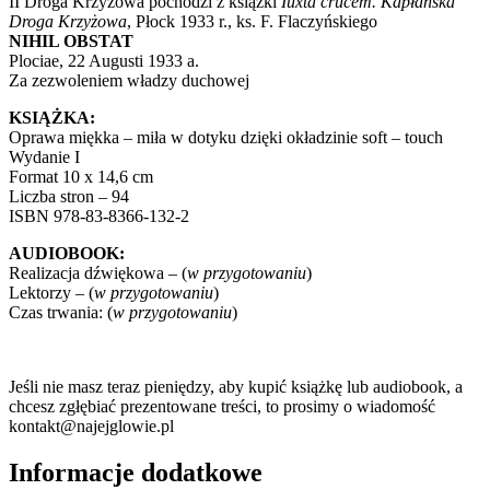
II Droga Krzyżowa pochodzi z książki
Iuxta crucem. Kapłańska
Droga Krzyżowa
, Płock 1933 r., ks. F. Flaczyńskiego
NIHIL OBSTAT
Plociae, 22 Augusti 1933 a.
Za zezwoleniem władzy duchowej
KSIĄŻKA:
Oprawa miękka – miła w dotyku dzięki okładzinie soft – touch
Wydanie I
Format 10 x 14,6 cm
Liczba stron – 94
ISBN 978-83-8366-132-2
AUDIOBOOK:
Realizacja dźwiękowa – (
w przygotowaniu
)
Lektorzy – (
w przygotowaniu
)
Czas trwania: (
w przygotowaniu
)
Jeśli nie masz teraz pieniędzy, aby kupić książkę lub audiobook, a
chcesz zgłębiać prezentowane treści, to prosimy o wiadomość
kontakt@najejglowie.pl
Informacje dodatkowe