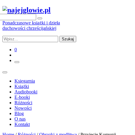
Ponadczasowe książki i dzieła
duchowości chrześcijańskiej
Szukaj
0
Księgarnia
Książki
Audiobooki
E-booki
Różności
Nowości
Blog
O nas
Kontakt
Home
/
Różności
/
Obrazki z modlitwą
/ Przyjęcie Komunii