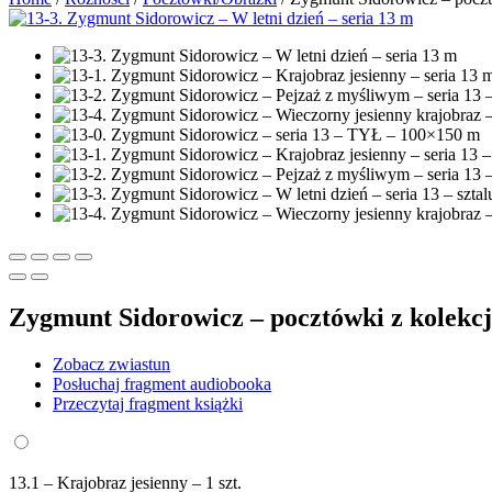
Zygmunt Sidorowicz – pocztówki z kolekcj
Zobacz zwiastun
Posłuchaj fragment audiobooka
Przeczytaj fragment książki
13.1 – Krajobraz jesienny – 1 szt.