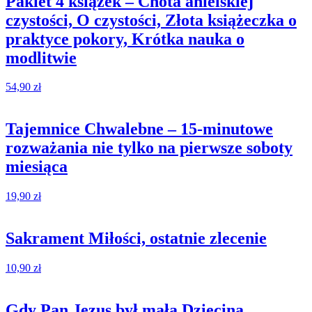
Pakiet 4 książek – Cnota anielskiej
czystości, O czystości, Złota książeczka o
praktyce pokory, Krótka nauka o
modlitwie
54,90
zł
Tajemnice Chwalebne – 15-minutowe
rozważania nie tylko na pierwsze soboty
miesiąca
19,90
zł
Sakrament Miłości, ostatnie zlecenie
10,90
zł
Gdy Pan Jezus był małą Dzieciną