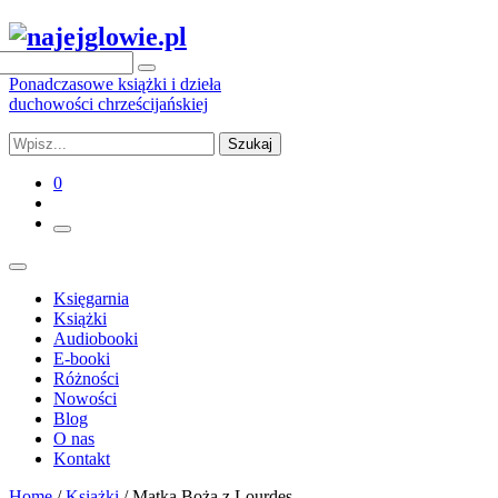
Ponadczasowe książki i dzieła
duchowości chrześcijańskiej
Szukaj
0
Księgarnia
Książki
Audiobooki
E-booki
Różności
Nowości
Blog
O nas
Kontakt
Home
/
Książki
/ Matka Boża z Lourdes