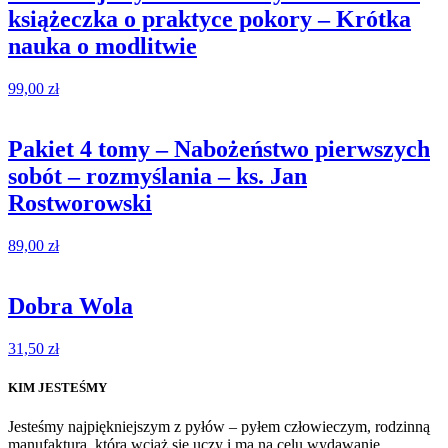
książeczka o praktyce pokory – Krótka
nauka o modlitwie
99,00
zł
Pakiet 4 tomy – Nabożeństwo pierwszych
sobót – rozmyślania – ks. Jan
Rostworowski
89,00
zł
Dobra Wola
31,50
zł
KIM JESTEŚMY
Jesteśmy najpiękniejszym z pyłów – pyłem człowieczym, rodzinną
manufakturą, która wciąż się uczy i ma na celu wydawanie