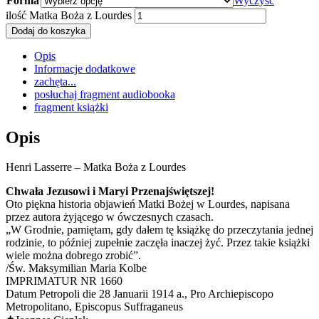
Forma
Wyczyść
ilość Matka Boża z Lourdes
Dodaj do koszyka
Opis
Informacje dodatkowe
zachęta...
posłuchaj fragment audiobooka
fragment książki
Opis
Henri Lasserre – Matka Boża z Lourdes
Chwała Jezusowi i Maryi Przenajświętszej!
Oto piękna historia objawień Matki Bożej w Lourdes, napisana
przez autora żyjącego w ówczesnych czasach.
„W Grodnie, pamiętam, gdy dałem tę książkę do przeczytania jednej
rodzinie, to później zupełnie zaczęła inaczej żyć. Przez takie książki
wiele można dobrego zrobić”.
/Św. Maksymilian Maria Kolbe
IMPRIMATUR NR 1660
Datum Petropoli die 28 Januarii 1914 a., Pro Archiepiscopo
Metropolitano, Episcopus Suffraganeus