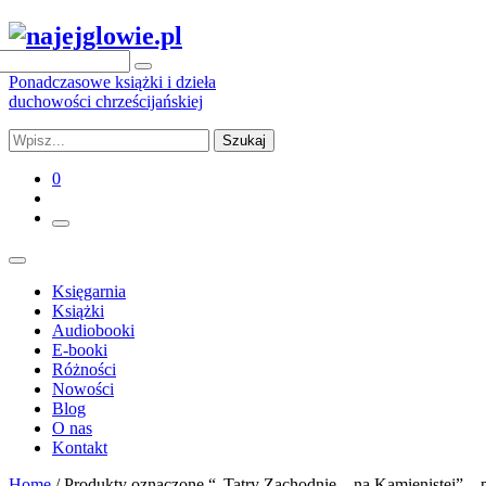
Ponadczasowe książki i dzieła
duchowości chrześcijańskiej
Szukaj
0
Księgarnia
Książki
Audiobooki
E-booki
Różności
Nowości
Blog
O nas
Kontakt
Home
/ Produkty oznaczone “„Tatry Zachodnie – na Kamienistej” – 