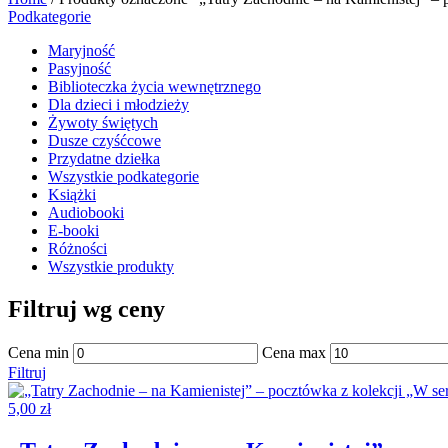
Podkategorie
Maryjność
Pasyjność
Biblioteczka życia wewnętrznego
Dla dzieci i młodzieży
Żywoty świętych
Dusze czyśćcowe
Przydatne dziełka
Wszystkie podkategorie
Książki
Audiobooki
E-booki
Różności
Wszystkie produkty
Filtruj wg ceny
Cena min
Cena max
Filtruj
5,00
zł