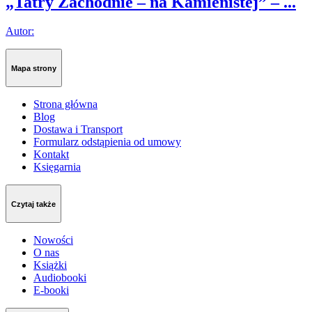
„Tatry Zachodnie – na Kamienistej” – ...
Autor:
Mapa strony
Strona główna
Blog
Dostawa i Transport
Formularz odstąpienia od umowy
Kontakt
Księgarnia
Czytaj także
Nowości
O nas
Książki
Audiobooki
E-booki