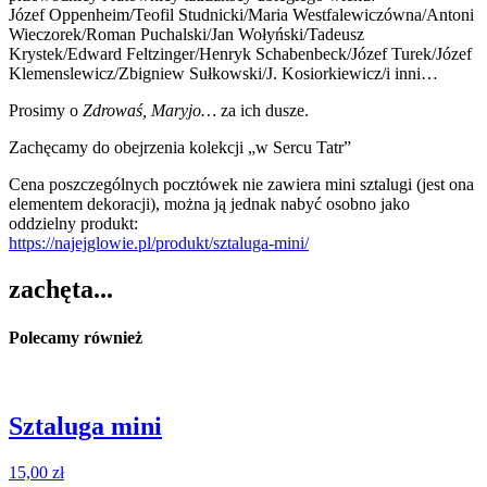
Józef Oppenheim/Teofil Studnicki/Maria Westfalewiczówna/Antoni
Wieczorek/Roman Puchalski/Jan Wołyński/Tadeusz
Krystek/Edward Feltzinger/Henryk Schabenbeck/Józef Turek/Józef
Klemenslewicz/Zbigniew Sułkowski/J. Kosiorkiewicz/i inni…
Prosimy o
Zdrowaś, Maryjo…
za ich dusze.
Zachęcamy do obejrzenia kolekcji „w Sercu Tatr”
Cena poszczególnych pocztówek nie zawiera mini sztalugi (jest ona
elementem dekoracji), można ją jednak nabyć osobno jako
oddzielny produkt:
https://najejglowie.pl/produkt/sztaluga-mini/
zachęta...
Polecamy również
Sztaluga mini
15,00
zł