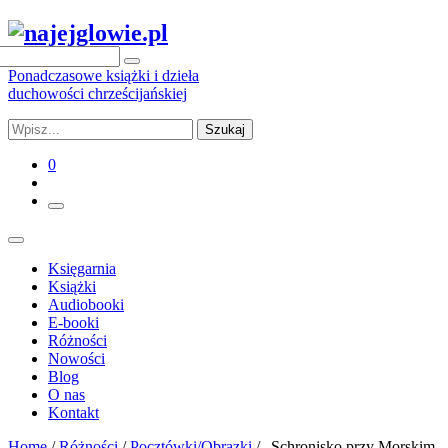
Ponadczasowe książki i dzieła
duchowości chrześcijańskiej
Szukaj
0
Księgarnia
Książki
Audiobooki
E-booki
Różności
Nowości
Blog
O nas
Kontakt
Home
/
Różności
/
Pocztówki/Obrazki
/ „Schronisko przy Morskim