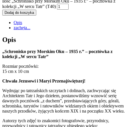
ilość „Schronisko przy Morskim Oku – 1935 r.” – pocztówka z
kolekcji „W sercu Tatr” (T40)
Dodaj do koszyka
Opis
zachęta...
Opis
„Schronisko przy Morskim Oku – 1935 r.” – pocztówka z
kolekcji „W sercu Tatr”
Rozmiar pocztówki:
15 cm x 10 cm
Chwała Jezusowi i Maryi Przenajświętszej!
Wędrując po tatrzańskich szczytach i dolinach, zachwycając się
Architektem Tatr i Jego dziełem, postanowiliśmy wznowić serię
dawnych pocztówek „z duchem”, przedstawiających góry, górali,
schroniska, turystów i ratowników widzianych okiem i obiektywem
naszych przodków, żyjących końcem XIX i na początku XX wieku.
Autorzy tych zdjęć to znakomici fotografowie, przyrodnicy,
przewodnicy i ratownicy tatrzańscy ubiegłego wieku: