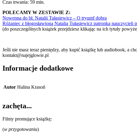
Czas trwania: 59 min.
POLECAMY W ZESTAWIE Z:
Nowenna do bł. Natalii Tułasiewicz – O tryumf dobra
Różaniec z błogosławioną Natalią Tułasiewicz patronką nauczycieli p
(do poszczególnych książek przejdziesz klikając na ich tytuły powyże
Jeśli nie masz teraz pieniędzy, aby kupić książkę lub audiobook, a c
kontakt@najejglowie.pl
Informacje dodatkowe
Autor
Halina Krasoń
zachęta...
Filmy promujące książkę:
(
w przygotowaniu
)