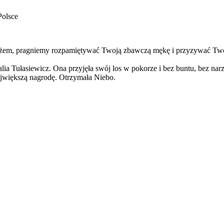
Polsce
yżem, pragniemy rozpamiętywać Twoją zbawczą mękę i przyzywać Twoje
atalia Tułasiewicz. Ona przyjęła swój los w pokorze i bez buntu, bez n
ajwiększą nagrodę. Otrzymała Niebo.