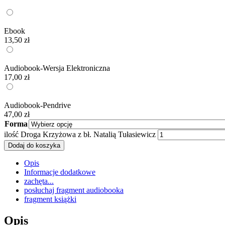
Ebook
13,50
zł
Audiobook-Wersja Elektroniczna
17,00
zł
Audiobook-Pendrive
47,00
zł
Forma
ilość Droga Krzyżowa z bł. Natalią Tułasiewicz
Dodaj do koszyka
Opis
Informacje dodatkowe
zachęta...
posłuchaj fragment audiobooka
fragment książki
Opis