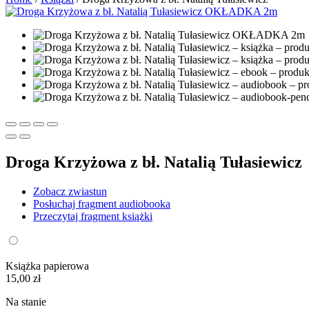
Droga Krzyżowa z bł. Natalią Tułasiewicz
Zobacz zwiastun
Posłuchaj fragment audiobooka
Przeczytaj fragment książki
Książka papierowa
15,00
zł
Na stanie