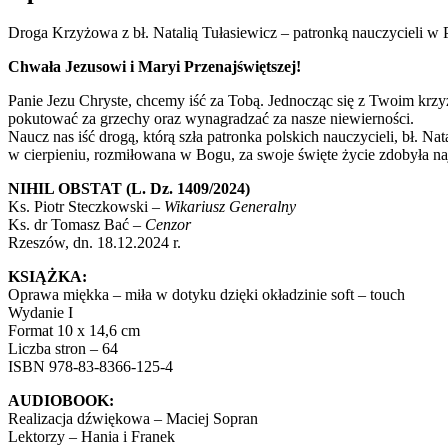
Droga Krzyżowa z bł. Natalią Tułasiewicz – patronką nauczycieli w 
Chwała Jezusowi i Maryi Przenajświętszej!
Panie Jezu Chryste, chcemy iść za Tobą. Jednocząc się z Twoim krz
pokutować za grzechy oraz wynagradzać za nasze niewierności.
Naucz nas iść drogą, którą szła patronka polskich nauczycieli, bł. N
w cierpieniu, rozmiłowana w Bogu, za swoje święte życie zdobyła n
NIHIL OBSTAT
(L. Dz. 1409/2024)
Ks. Piotr Steczkowski –
Wikariusz Generalny
Ks. dr Tomasz Bać –
Cenzor
Rzeszów, dn. 18.12.2024 r.
KSIĄŻKA:
Oprawa miękka – miła w dotyku dzięki okładzinie soft – touch
Wydanie I
Format 10 x 14,6 cm
Liczba stron – 64
ISBN 978-83-8366-125-4
AUDIOBOOK:
Realizacja dźwiękowa – Maciej Sopran
Lektorzy – Hania i Franek