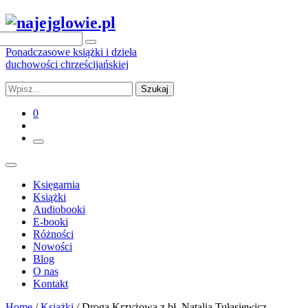
Ponadczasowe książki i dzieła
duchowości chrześcijańskiej
Szukaj
0
Księgarnia
Książki
Audiobooki
E-booki
Różności
Nowości
Blog
O nas
Kontakt
Home
/
Książki
/ Droga Krzyżowa z bł. Natalią Tułasiewicz