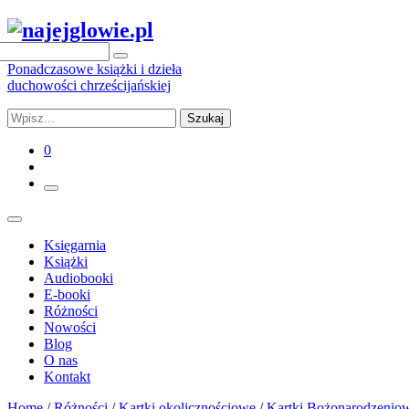
Ponadczasowe książki i dzieła
duchowości chrześcijańskiej
Szukaj
0
Księgarnia
Książki
Audiobooki
E-booki
Różności
Nowości
Blog
O nas
Kontakt
Home
/
Różności
/
Kartki okolicznościowe
/
Kartki Bożonarodzenio