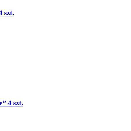
 szt.
” 4 szt.