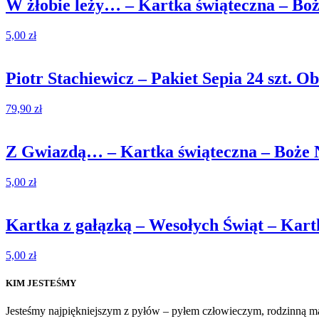
W żłobie leży… – Kartka świąteczna – Bo
5,00
zł
Piotr Stachiewicz – Pakiet Sepia 24 szt. O
79,90
zł
Z Gwiazdą… – Kartka świąteczna – Boże 
5,00
zł
Kartka z gałązką – Wesołych Świąt – Kart
5,00
zł
KIM JESTEŚMY
Jesteśmy najpiękniejszym z pyłów – pyłem człowieczym, rodzinną ma