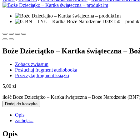
Boże Dzieciątko – Kartka świąteczna – Bo
Zobacz zwiastun
Posłuchaj fragment audiobooka
Przeczytaj fragment książki
5,00
zł
ilość Boże Dzieciątko – Kartka świąteczna – Boże Narodzenie (BN7
Dodaj do koszyka
Opis
zachęta...
Opis