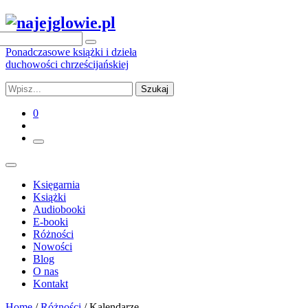
Ponadczasowe książki i dzieła
duchowości chrześcijańskiej
Szukaj
0
Księgarnia
Książki
Audiobooki
E-booki
Różności
Nowości
Blog
O nas
Kontakt
Home
/
Różności
/ Kalendarze