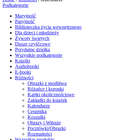
Podkategorie
Maryjność
Pasyjność
Biblioteczka życia wewnętrznego
Dla dzieci i młodzieży
Żywoty świętych
Dusze czyśćcowe
Przydatne dziełka
Wszystkie podkategorie
Książki
Audiobooki
E-booki
Różności
Obrazki z modlitwą
Różańce i koronki
Kartki okolicznościowe
Zakładki do książek
Kalendarze
Ceramika
Koszulki
Obrazy i Witraże
Pocztówki/Obrazki
Rozmaitości
Wszystkie produkty